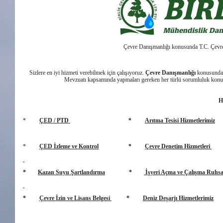
Çevre Danışmanlığı konusunda T.C. Çevre v
Sizlere en iyi hizmeti verebilmek için çalışıyoruz.
Çevre Danışmanlığı
konusund
Mevzuatı kapsamında yapmaları gereken her türlü sorumluluk konus
H
*
ÇED / PTD
*
Arıtma Tesisi Hizmetlerimiz
*
ÇED İzleme ve Kontrol
*
Çevre Denetim Hizmetleri
*
Kazan Suyu Şartlandırma
*
İşyeri Açma ve Çalışma Ruhsa
*
Çevre İzin ve Lisans Belgesi
*
Deniz Deşarjı Hizmetlerimiz